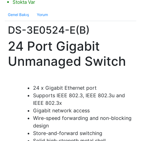
Stokta Var
Genel Bakış
Yorum
DS-3E0524-E(B)
24 Port Gigabit
Unmanaged Switch
24 x Gigabit Ethernet port
Supports IEEE 802.3, IEEE 802.3u and
IEEE 802.3x
Gigabit network access
Wire-speed forwarding and non-blocking
design
Store-and-forward switching
Solid high-strength metal shell